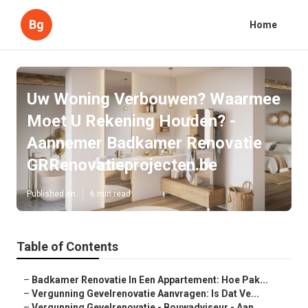
Bg
Home
Uw Woning Verbouwen? Waarmee
Moet U Rekening Houden? -
Aannemer Badkamer Renovatie
GRRenovatieprojecten.be
Published en
6 min read
Table of Contents
–
Badkamer Renovatie In Een Appartement: Hoe Pak...
–
Vergunning Gevelrenovatie Aanvragen: Is Dat Ve...
–
Vergunning Gevelrenovatie - Bouwadviseur - Aan...